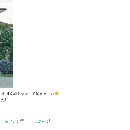
、小田原城を案内して頂きました
た!
うございます
こんばんは!
→