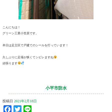
こんにちは！
グリーン工業小笠原です。
本日は足立区で戸建てのシールを打っています！
久しぶりに足場が狭くてシビレますね
頑張ります
小平市防水
投稿日
2021年2月18日
Facebook
Twitter
Line