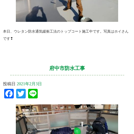
本日、ウレタン防水通気緩衝工法のトップコート施工中です。写真はホイさん
です❢
府中市防水工事
投稿日
2021年2月3日
Facebook
Twitter
Line